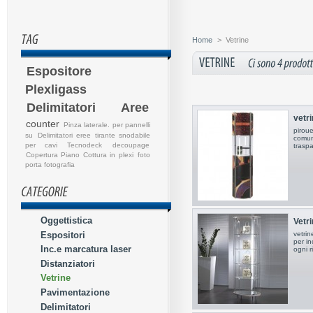
Home
>
Vetrine
Espositore
Plexligass
Delimitatori Aree
vetri
counter
Pinza laterale. per pannelli
piroue
su
Delimitatori eree
tirante snodabile
comuni
per cavi
Tecnodeck
decoupage
traspa
Copertura Piano Cottura in plexi
foto
porta fotografia
Oggettistica
Vetri
Espositori
vetrine
per in
Inc.e marcatura laser
ogni r
Distanziatori
Vetrine
Pavimentazione
Delimitatori