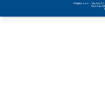
Poliplex s.n.c. - Via Irno Z
Tel e Fax 0