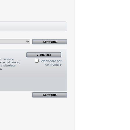
Visualizza
 materiale
Selezionare per
vole nel tempo,
confrontare
e si pulisce
e.