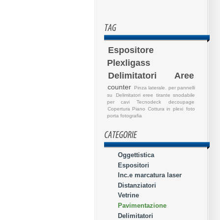
Espositore
Plexligass
Delimitatori Aree
counter
Pinza laterale. per pannelli
su
Delimitatori eree
tirante snodabile
per cavi
Tecnodeck
decoupage
Copertura Piano Cottura in plexi
foto
porta fotografia
Oggettistica
Espositori
Inc.e marcatura laser
Distanziatori
Vetrine
Pavimentazione
Delimitatori