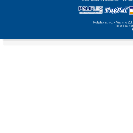
Poliplex s.n.c. - Via Irno Z
Tel e Fax 0