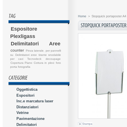
Home
>
Stopquick portaposter A4 i
Espositore
Plexligass
Delimitatori Aree
counter
Pinza laterale. per pannelli
su
Delimitatori eree
tirante snodabile
per cavi
Tecnodeck
decoupage
Copertura Piano Cottura in plexi
foto
porta fotografia
Oggettistica
Espositori
Inc.e marcatura laser
Distanziatori
Vetrine
Pavimentazione
Stampa
Delimitatori