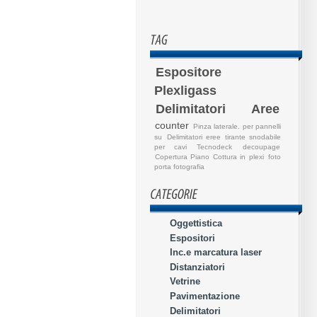
Espositore
Plexligass
Delimitatori Aree
counter
Pinza laterale. per pannelli
su
Delimitatori eree
tirante snodabile
per cavi
Tecnodeck
decoupage
Copertura Piano Cottura in plexi
foto
porta fotografia
Oggettistica
Espositori
Inc.e marcatura laser
Distanziatori
Vetrine
Pavimentazione
Delimitatori