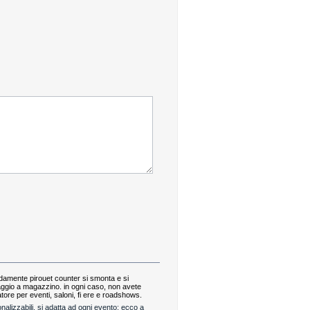
pidamente pirouet counter si smonta e si
caggio a magazzino. in ogni caso, non avete
ore per eventi, saloni, fi ere e roadshows.
nalizzabili, si adatta ad ogni evento: ecco a