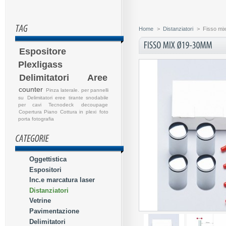
Home
>
Distanziatori
>
Fisso m
Espositore
Plexligass
Delimitatori Aree
counter
Pinza laterale. per pannelli
su
Delimitatori eree
tirante snodabile
per cavi
Tecnodeck
decoupage
Copertura Piano Cottura in plexi
foto
porta fotografia
Oggettistica
Espositori
Inc.e marcatura laser
Distanziatori
Vetrine
Pavimentazione
Delimitatori