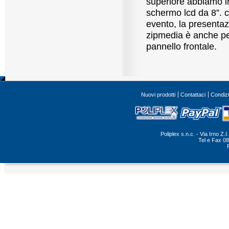
superiore abbiamo in
schermo lcd da 8”. c
evento, la presentazi
zipmedia è anche per
pannello frontale.
Nuovi prodotti
Contattaci
Condizi
Poliplex s.n.c. - Via Irno Z
Tel e Fax 0