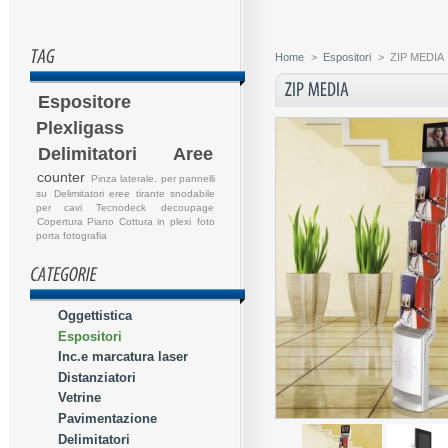
Home
>
Espositori
>
ZIP MEDIA
Espositore
Plexligass
Delimitatori Aree
counter
Pinza laterale. per pannelli
su
Delimitatori eree
tirante snodabile
per cavi
Tecnodeck
decoupage
Copertura Piano Cottura in plexi
foto
porta fotografia
Oggettistica
Espositori
Inc.e marcatura laser
Distanziatori
Vetrine
Pavimentazione
Delimitatori