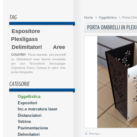
Home
>
Oggettistica
>
Porta Ombr
Espositore
Plexligass
Delimitatori Aree
counter
Pinza laterale. per pannelli
su
Delimitatori eree
tirante snodabile
per cavi
Tecnodeck
decoupage
Copertura Piano Cottura in plexi
foto
porta fotografia
Oggettistica
Espositori
Inc.e marcatura laser
Distanziatori
Vetrine
Pavimentazione
Stampa
Delimitatori