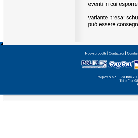
eventi in cui esporr
variante presa: sch
puó essere consegna
Nuovi prodotti
Contattaci
Condizi
Poliplex s.n.c. - Via Irno Z
Tel e Fax 0