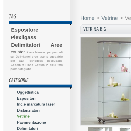
Home
>
Vetrine
>
Ve
Espositore
Plexligass
Delimitatori Aree
counter
Pinza laterale. per pannelli
su
Delimitatori eree
tirante snodabile
per cavi
Tecnodeck
decoupage
Copertura Piano Cottura in plexi
foto
porta fotografia
Oggettistica
Espositori
Inc.e marcatura laser
Distanziatori
Vetrine
Pavimentazione
Delimitatori