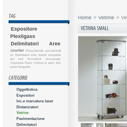
Home
>
Vetrine
>
Ve
Espositore
Plexligass
Delimitatori Aree
counter
Pinza laterale. per pannelli
su
Delimitatori eree
tirante snodabile
per cavi
Tecnodeck
decoupage
Copertura Piano Cottura in plexi
foto
porta fotografia
Oggettistica
Espositori
Inc.e marcatura laser
Distanziatori
Vetrine
Pavimentazione
Delimitatori