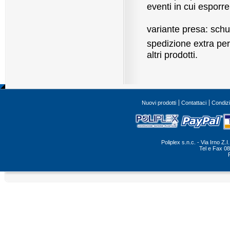
eventi in cui esporr
variante presa: schu
spedizione extra p
altri prodotti.
Nuovi prodotti
Contattaci
Condizi
Poliplex s.n.c. - Via Irno Z
Tel e Fax 0