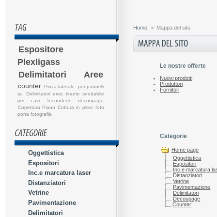
Home
>
Mappa del sito
Espositore
Plexligass
Le nostre offerte
Delimitatori Aree
Nuovi prodotti
Produttori
counter
Pinza laterale. per pannelli
Fornitori
su
Delimitatori eree
tirante snodabile
per cavi
Tecnodeck
decoupage
Copertura Piano Cottura in plexi
foto
porta fotografia
Categorie
Home page
Oggettistica
Oggettistica
Espositori
Espositori
Inc.e marcatura la
Inc.e marcatura laser
Distanziatori
Vetrine
Distanziatori
Pavimentazione
Vetrine
Delimitatori
Decoupage
Pavimentazione
Counter
Delimitatori